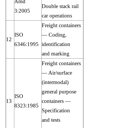
Amd
Double stack rail
3:2005
car operations
Freight containers
ISO
— Coding,
12
6346:1995
identification
and marking
Freight containers
— Air/surface
(intermodal)
general purpose
ISO
13
containers —
8323:1985
Specification
and tests
học về