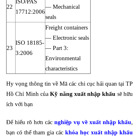
ISO/PAS
22
— Mechanical
17712:2006
seals
Freight containers
— Electronic seals
ISO 18185-
23
— Part 3:
3:2006
Environmental
characteristics
Hy vọng thông tin về Mã các chi cục hải quan tại TP
Hồ Chí Minh của
Kỹ năng xuất nhập khẩu
sẽ hữu
ích với bạn
Để hiểu rõ hơn các
nghiệp vụ về xuất nhập khẩu
,
bạn có thể tham gia các
khóa
học xuất nhập khẩu