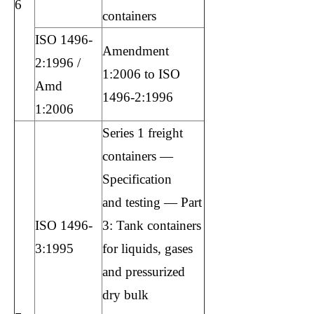
6
containers
ISO 1496-
Amendment
2:1996 /
1:2006 to ISO
Amd
1496-2:1996
1:2006
Series 1 freight
containers —
Specification
and testing — Part
ISO 1496-
3: Tank containers
3:1995
for liquids, gases
and pressurized
dry bulk
học kế