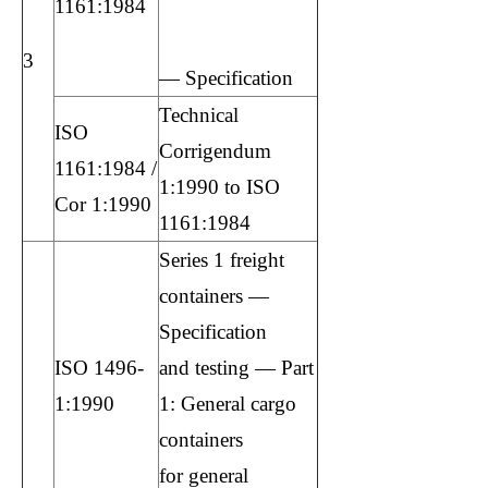
1161:1984
khóa học quản trị
nhân sự
3
— Specification
Technical
ISO
Corrigendum
1161:1984 /
1:1990 to ISO
Cor 1:1990
1161:1984
Series 1 freight
containers —
Specification
ISO 1496-
and testing — Part
1:1990
1: General cargo
containers
for general