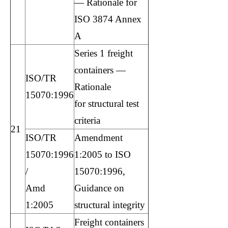
— Rationale for
ISO 3874 Annex
A
Series 1 freight
containers —
ISO/TR
Rationale
15070:1996
for structural test
criteria
21
ISO/TR
Amendment
15070:1996
1:2005 to ISO
/
15070:1996,
Amd
Guidance on
1:2005
structural integrity
Freight containers