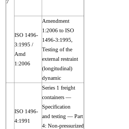
7
toán thực hành ở
đâu tốt nhất tphcm
Amendment
1:2006 to ISO
ISO 1496-
1496-3:1995,
3:1995 /
Testing of the
Amd
external restraint
1:2006
(longitudinal)
dynamic
Series 1 freight
containers —
Specification
ISO 1496-
and testing — Part
4:1991
4: Non-pressurized