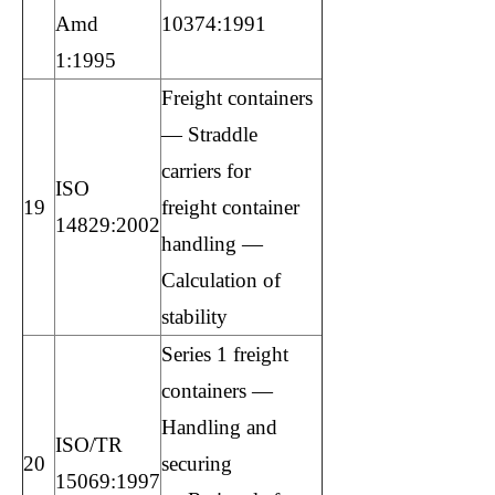
Amd
10374:1991
1:1995
Freight containers
— Straddle
carriers for
ISO
19
freight container
14829:2002
handling —
Calculation of
stability
Series 1 freight
containers —
Handling and
ISO/TR
20
securing
15069:1997