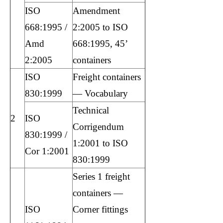
ISO
Amendment
668:1995 /
2:2005 to ISO
Amd
668:1995, 45’
2:2005
containers
ISO
Freight containers
830:1999
— Vocabulary
Technical
2
ISO
Corrigendum
830:1999 /
1:2001 to ISO
Cor 1:2001
830:1999
Series 1 freight
containers —
ISO
Corner fittings