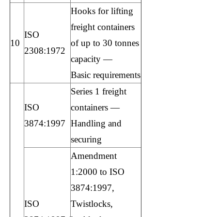
Hooks for lifting
freight containers
ISO
10
of up to 30 tonnes
2308:1972
capacity —
Basic requirements
Series 1 freight
ISO
containers —
3874:1997
Handling and
securing
Amendment
1:2000 to ISO
3874:1997,
ISO
Twistlocks,