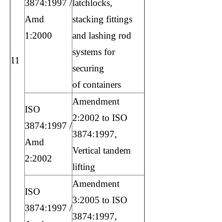
3874:1997 /
latchlocks,
Amd
stacking fittings
1:2000
and lashing rod
systems for
11
securing
of containers
Amendment
ISO
2:2002 to ISO
3874:1997 /
3874:1997,
Amd
Vertical tandem
2:2002
lifting
Amendment
ISO
3:2005 to ISO
3874:1997 /
3874:1997,