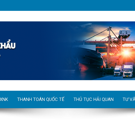
 XNK
THANH TOÁN QUỐC TẾ
THỦ TỤC HẢI QUAN
TƯ V