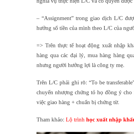
nghĩa vụ thực hiện L/C và có quyền được 
– “Assignment” trong giao dịch L/C đượ
hưởng số tiền của mình theo L/C của ngườ
=> Trên thực tế hoạt động xuất nhập k
hàng qua các đại lý, mua hàng hàng qua
nhưng người hưởng lợi là công ty mẹ.
Trên L/C phải ghi rõ: “To be transferab
chuyển nhượng chứng tỏ họ đồng ý cho 
việc giao hàng + chuẩn bị chứng từ.
Tham khảo:
Lộ trình
học xuất nhập khẩ