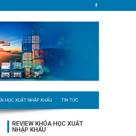
ẤN HỌC XUẤT NHẬP KHẨU
TIN TỨC
REVIEW KHÓA HỌC XUẤT
NHẬP KHẨU