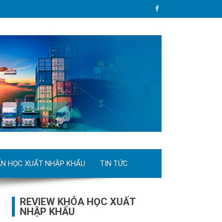
ẤN HỌC XUẤT NHẬP KHẨU
TIN TỨC
REVIEW KHÓA HỌC XUẤT
NHẬP KHẨU