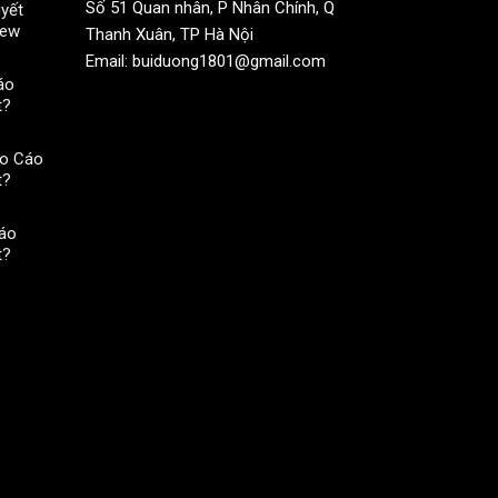
Số 51 Quan nhân, P Nhân Chính, Q
yết
iew
Thanh Xuân, TP Hà Nội
Email: buiduong1801@gmail.com
áo
t?
o Cáo
t?
áo
t?