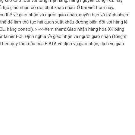
ong kho CFS. Đối với từng mặt hàng, hàng nguyên công FCL hay
ủ tục giao nhận có đôi chút khác nhau. Ở bài viết hôm nay,
ụ thể về giao nhận và người giao nhận, quyền hạn và trách nhiệm
thể để làm thủ tục hải quan xuất khẩu đường biển đối với hàng lẻ
LCL, hàng consol). >>>>Xem thêm: Giao nhận hàng hóa XK bằng
ntainer FCL Ðịnh nghĩa về giao nhận và người giao nhận (freight
 Theo quy tắc mẫu của FIATA về dịch vụ giao nhận, dịch vụ giao