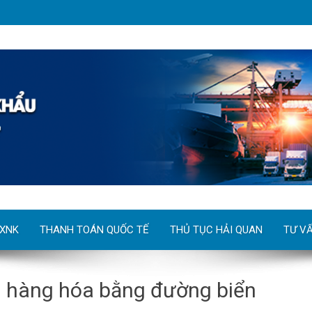
 XNK
THANH TOÁN QUỐC TẾ
THỦ TỤC HẢI QUAN
TƯ V
u hàng hóa bằng đường biển