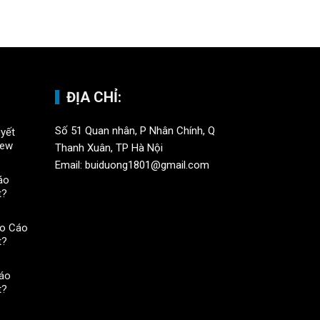
ĐỊA CHỈ:
Số 51 Quan nhân, P Nhân Chính, Q
yết
iew
Thanh Xuân, TP Hà Nội
Email: buiduong1801@gmail.com
áo
t?
o Cáo
t?
áo
t?