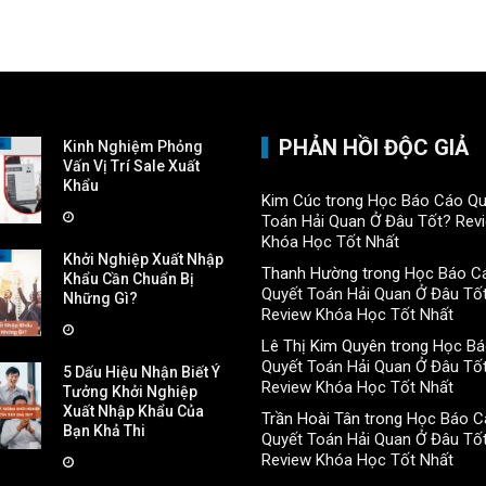
PHẢN HỒI ĐỘC GIẢ
Kinh Nghiệm Phỏng
Vấn Vị Trí Sale Xuất
Khẩu
Kim Cúc
trong
Học Báo Cáo Qu
Toán Hải Quan Ở Đâu Tốt? Rev
Khóa Học Tốt Nhất
Khởi Nghiệp Xuất Nhập
Thanh Hường
trong
Học Báo C
Khẩu Cần Chuẩn Bị
Quyết Toán Hải Quan Ở Đâu Tố
Những Gì?
Review Khóa Học Tốt Nhất
Lê Thị Kim Quyên
trong
Học Bá
Quyết Toán Hải Quan Ở Đâu Tố
5 Dấu Hiệu Nhận Biết Ý
Review Khóa Học Tốt Nhất
Tưởng Khởi Nghiệp
Xuất Nhập Khẩu Của
Trần Hoài Tân
trong
Học Báo C
Bạn Khả Thi
Quyết Toán Hải Quan Ở Đâu Tố
Review Khóa Học Tốt Nhất