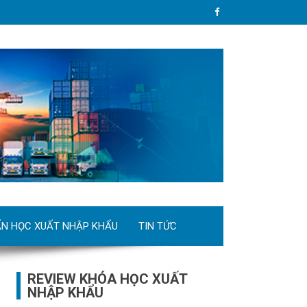
ẤN HỌC XUẤT NHẬP KHẨU
TIN TỨC
REVIEW KHÓA HỌC XUẤT
NHẬP KHẨU