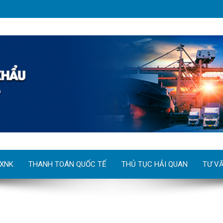
 XNK
THANH TOÁN QUỐC TẾ
THỦ TỤC HẢI QUAN
TƯ V