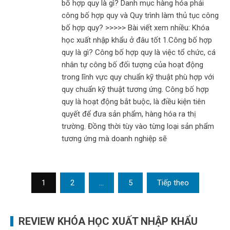
bố hợp quy là gì? Danh mục hàng hóa phải
công bố hợp quy và Quy trình làm thủ tục công
bố hợp quy? >>>>> Bài viết xem nhiều: Khóa
học xuất nhập khẩu ở đâu tốt 1.Công bố hợp
quy là gì? Công bố hợp quy là việc tổ chức, cá
nhân tự công bố đối tượng của hoạt động
trong lĩnh vực quy chuẩn kỹ thuật phù hợp với
quy chuẩn kỹ thuật tương ứng. Công bố hợp
quy là hoạt động bắt buộc, là điều kiện tiên
quyết để đưa sản phẩm, hàng hóa ra thị
trường. Đồng thời tùy vào từng loại sản phẩm
tương ứng mà doanh nghiệp sẽ
Phân
1
2
…
5
Tiếp theo
trang
bài
REVIEW KHÓA HỌC XUẤT NHẬP KHẨU
viết