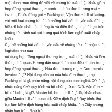
một danh mục riêng để viết về chứng từ xuất nhập khẩu gồm:
hợp đồng ngoại thương – contract, hóa đơn thương mại –
invoice, Phiếu đóng gói – Packinglist, Vận đơn – bill of lading,..
với mỗi loại chứng từ sẽ có những bài viết chuyên sâu để bạn
hiểu rõ bản chất của chứng từ và điền thông tin phù hợp trên
chứng từ, tránh sai sót trong quá trình làm nghề xuất nhập
khẩu.
Cụ thể những bài viết chuyên sâu về chứng từ xuất nhập khẩu,
logistics như sau:
sử dụng hợp đồng ngoại thương trong xuất nhập khẩu và làm
thủ tục hải quan; Hướng dẫn soạn thảo các điều khoản trong
hợp đồng ngoại thương; Hóa đơn thương mại – Commercial
Invoice là gì? Nội dung cần có của hóa đơn thương mại;
Packinglist là gì, chức năng, nội dung của packinglist; CO là gì,
chức năng C/O, quy trình và bộ chứng từ xin C/O; Vận đơn –
bill of lading là gì?; Master bill, house bill là gì. Sự khác nhau
giữa Master bill và house bill; Kiểm dịch là gì? Quy trình, thủ
tục làm kiểm dịch hàng hóa xuất nhập khẩu; làm Giấy chứng
nhận hun trùng/khử trùng,…