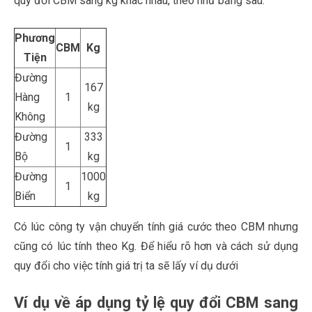
quy đổi CBM sang kg khác nhau, theo như bảng sau:
Phương
CBM
Kg
Tiện
Đường
167
Hàng
1
kg
Không
Đường
333
1
Bộ
kg
Đường
1000
1
Biển
kg
Có lúc công ty vận chuyển tính giá cước theo CBM nhưng
cũng có lúc tính theo Kg. Để hiểu rõ hơn và cách sử dụng
quy đổi cho việc tính giá trị ta sẽ lấy ví dụ dưới
Ví dụ về áp dụng tỷ lệ quy đổi CBM sang