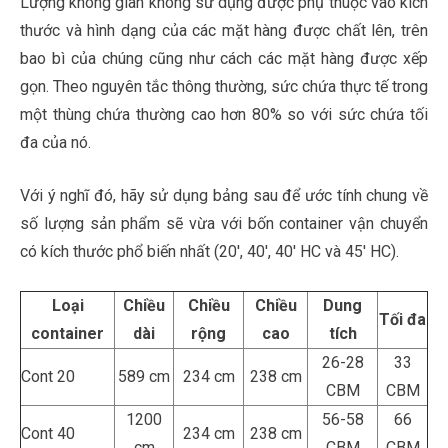
Lượng không gian không sử dụng được phụ thuộc vào kích
thước và hình dạng của các mặt hàng được chất lên, trên
bao bì của chúng cũng như cách các mặt hàng được xếp
gọn. Theo nguyên tắc thông thường, sức chứa thực tế trong
một thùng chứa thường cao hơn 80% so với sức chứa tối
đa của nó.
Với ý nghĩ đó, hãy sử dụng bảng sau để ước tính chung về
số lượng sản phẩm sẽ vừa với bốn container vận chuyển
có kích thước phổ biến nhất (20′, 40′, 40′ HC và 45′ HC).
Loại
Chiều
Chiều
Chiều
Dung
Tối đa
container
dài
rộng
cao
tích
26-28
33
Cont 20
589 cm
234 cm
238 cm
CBM
CBM
1200
56-58
66
Cont 40
234 cm
238 cm
cm
CBM
CBM