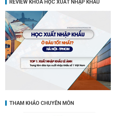
REVIEW KHÓA HỌC XUẤT NHẬP KHẨU
THAM KHẢO CHUYÊN MÔN