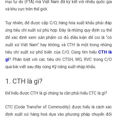
mại tự do (FTA) mà Việt Nam đã ký kết với nhiều quốc gia
và khu vực trên thế giới.
Tuy nhiên, để được cấp C/O, hàng hóa xuất khẩu phải đáp
ứng tiêu chí xuất xứ phù hợp. Đây là những quy định cụ thể
để xác định xem sản phẩm có đủ điều kiện để coi là “có
xuất xứ Việt Nam” hay không, và CTH là một trong những
tiêu chí xuất xứ phổ biến của C/O. Cùng tìm hiểu
CTH là
gì
? Phân biệt với các tiêu chí CTSH, WO, RVC trong C/O
qua bài viết sau đây cùng Kỹ năng xuất nhập khẩu.
1. CTH là gì?
Để hiểu được CTH là gì chúng ta cần phải hiểu CTC là gì?
CTC (Code Transfer of Commodity) được hiểu là cách xác
định xuất xứ hàng hoá dựa vào phương pháp chuyển đổi