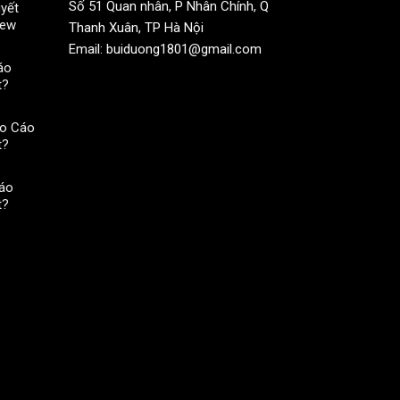
Số 51 Quan nhân, P Nhân Chính, Q
yết
iew
Thanh Xuân, TP Hà Nội
Email: buiduong1801@gmail.com
áo
t?
o Cáo
t?
áo
t?