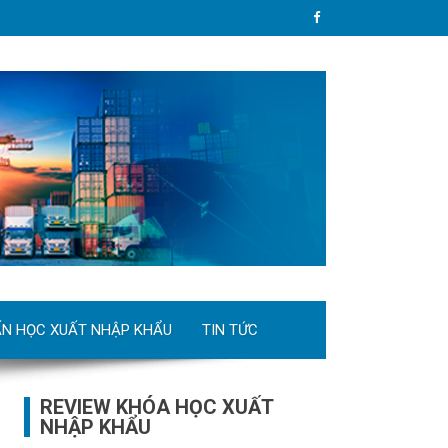
ẤN HỌC XUẤT NHẬP KHẨU
TIN TỨC
REVIEW KHÓA HỌC XUẤT
NHẬP KHẨU