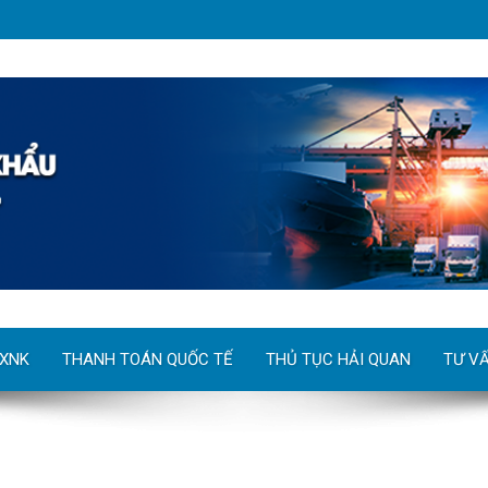
 XNK
THANH TOÁN QUỐC TẾ
THỦ TỤC HẢI QUAN
TƯ V