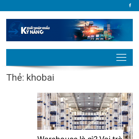
Thẻ:
khobai