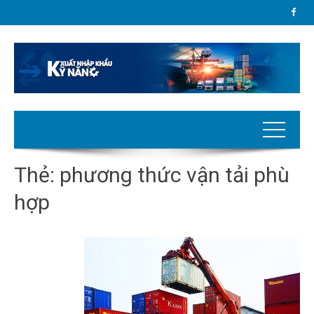
Thẻ:
phương thức vận tải phù
hợp