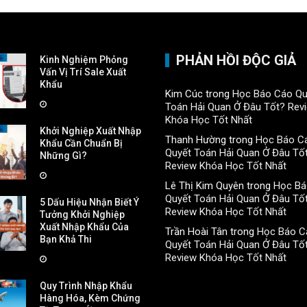
PHẢN HỒI ĐỘC GIẢ
Kinh Nghiệm Phỏng
Vấn Vị Trí Sale Xuất
Khẩu
Kim Cúc
trong
Học Báo Cáo Qu
Toán Hải Quan Ở Đâu Tốt? Rev
Khóa Học Tốt Nhất
Khởi Nghiệp Xuất Nhập
Thanh Hường
trong
Học Báo C
Khẩu Cần Chuẩn Bị
Quyết Toán Hải Quan Ở Đâu Tố
Những Gì?
Review Khóa Học Tốt Nhất
Lê Thị Kim Quyên
trong
Học Bá
Quyết Toán Hải Quan Ở Đâu Tố
5 Dấu Hiệu Nhận Biết Ý
Review Khóa Học Tốt Nhất
Tưởng Khởi Nghiệp
Xuất Nhập Khẩu Của
Trần Hoài Tân
trong
Học Báo C
Bạn Khả Thi
Quyết Toán Hải Quan Ở Đâu Tố
Review Khóa Học Tốt Nhất
Quy Trình Nhập Khẩu
Hàng Hóa, Kèm Chứng