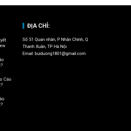
ĐỊA CHỈ:
Số 51 Quan nhân, P Nhân Chính, Q
yết
iew
Thanh Xuân, TP Hà Nội
Email: buiduong1801@gmail.com
áo
t?
o Cáo
t?
áo
t?