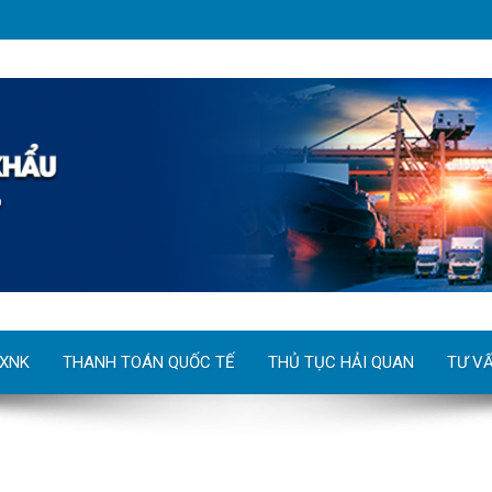
 XNK
THANH TOÁN QUỐC TẾ
THỦ TỤC HẢI QUAN
TƯ V