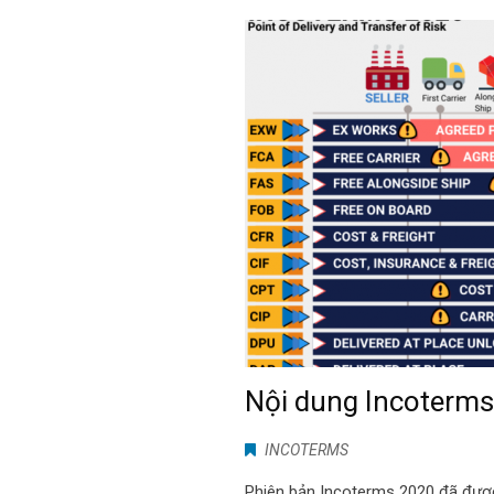
Nội dung Incoterm
INCOTERMS
Phiên bản Incoterms 2020 đã đượ