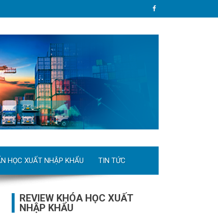
ẤN HỌC XUẤT NHẬP KHẨU
TIN TỨC
REVIEW KHÓA HỌC XUẤT
NHẬP KHẨU