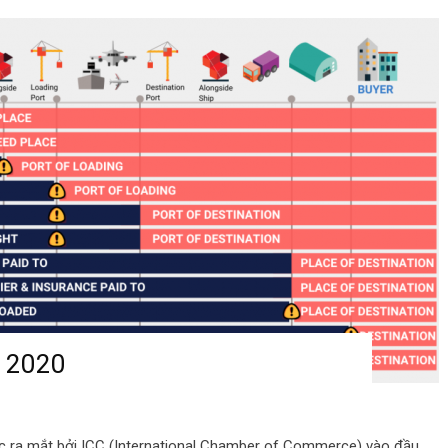
s 2020
c ra mắt bởi ICC (International Chamber of Commerce) vào đầu