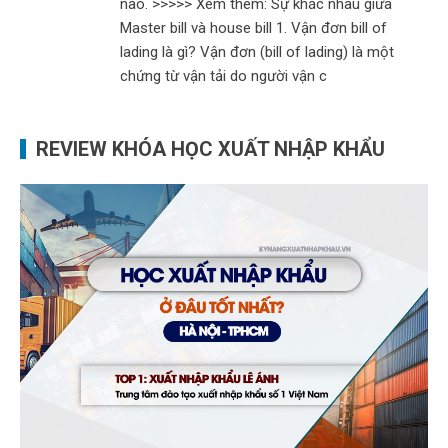
nào. >>>>> Xem thêm: Sự khác nhau giữa
Master bill và house bill 1. Vận đơn bill of
lading là gì? Vận đơn (bill of lading) là một
chứng từ vận tải do người vận c
REVIEW KHÓA HỌC XUẤT NHẬP KHẨU