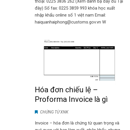
thoại: 0225 3836 262 (Xem danh bạ đầy đủ Tại
đây) Số fax: 0225 3859 993 khóa học xuất
nhập khẩu online số 1 việt nam Email:
haiquanhaiphong@customs.gov.vn W
Hóa đơn chiếu lệ –
Proforma Invoice là gì
CHỨNG TỪ XNK
Invoice – hóa đơn là chứng từ quan trọng và
quá quen với bạn làm xuất nhập khẩu, nhưng