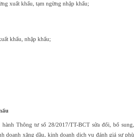
ừng xuất khẩu, tạm ngừng nhập khẩu;
xuất khẩu, nhập khẩu;
p ở đâu tốt nhất hà nội
khẩu
hành Thông tư số 28/2017/TT-BCT sửa đổi, bổ sung,
inh doanh xăng dầu, kinh doanh dịch vụ đánh giá sự phù