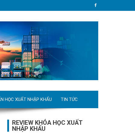
ẤN HỌC XUẤT NHẬP KHẨU
TIN TỨC
REVIEW KHÓA HỌC XUẤT
NHẬP KHẨU