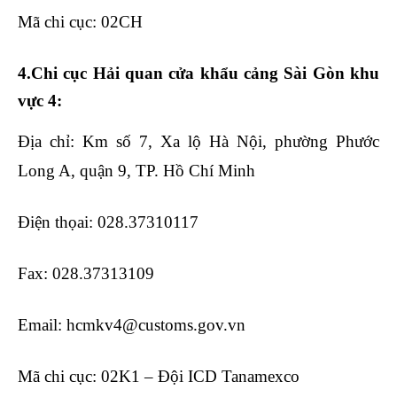
Mã chi cục: 02CH
lop hoc xuat nhap khau
4.Chi cục Hải quan cửa khẩu cảng Sài Gòn khu
vực 4:
Địa chỉ: Km số 7, Xa lộ Hà Nội, phường Phước
Long A, quận 9, TP. Hồ Chí Minh
Điện thọai: 028.37310117
Fax: 028.37313109
Email: hcmkv4@customs.gov.vn
Mã chi cục: 02K1 – Đội ICD Tanamexco