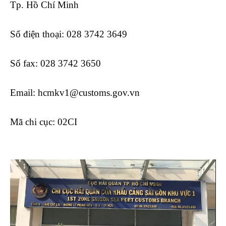
Tp. Hồ Chí Minh
Số điện thoại: 028 3742 3649
Số fax: 028 3742 3650
Email: hcmkv1@customs.gov.vn
Mã chi cục: 02CI
khóa học xuất nhập khẩu online số
1 việt nam