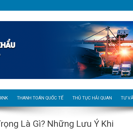
 XNK
THANH TOÁN QUỐC TẾ
THỦ TỤC HẢI QUAN
TƯ V
Trọng Là Gì? Những Lưu Ý Khi