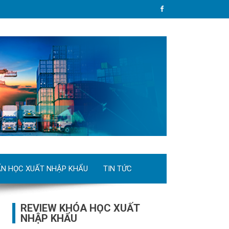
ẤN HỌC XUẤT NHẬP KHẨU
TIN TỨC
REVIEW KHÓA HỌC XUẤT
NHẬP KHẨU