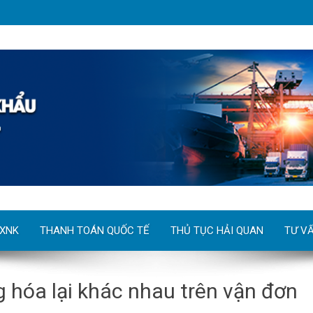
 XNK
THANH TOÁN QUỐC TẾ
THỦ TỤC HẢI QUAN
TƯ V
g hóa lại khác nhau trên vận đơn