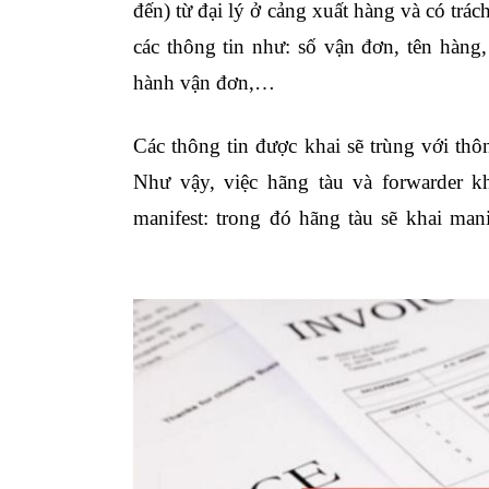
đến) từ đại lý ở cảng xuất hàng và có trá
các thông tin như: số vận đơn, tên hàng,
hành vận đơn,…
Các thông tin được khai sẽ trùng với thôn
Như vậy, việc hãng tàu và forwarder k
manifest: trong đó hãng tàu sẽ khai ma
quản trị nhân sự là gì