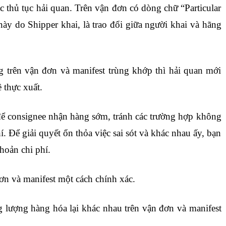
ác thủ tục hải quan. Trên vận đơn có dòng chữ “Particular
 này do Shipper khai, là trao đổi giữa người khai và hãng
t nhập khẩu online ở đâu
ng trên vận đơn và manifest trùng khớp thì hải quan mới
 thực xuất.
g để consignee nhận hàng sớm, tránh các trường hợp không
. Để giải quyết ổn thỏa việc sai sót và khác nhau ấy, bạn
khoản chi phí.
học xuất nhập khẩu ở đâu tốt
ơn và manifest một cách chính xác.
ng lượng hàng hóa lại khác nhau trên vận đơn và manifest