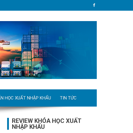
ẤN HỌC XUẤT NHẬP KHẨU
TIN TỨC
REVIEW KHÓA HỌC XUẤT
NHẬP KHẨU