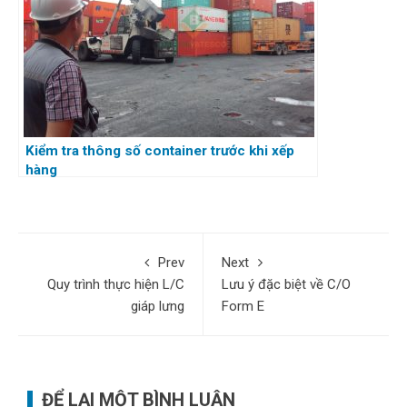
Kiểm tra thông số container trước khi xếp
hàng
Prev
Next
Quy trình thực hiện L/C
Lưu ý đặc biệt về C/O
giáp lưng
Form E
ĐỂ LẠI MỘT BÌNH LUẬN