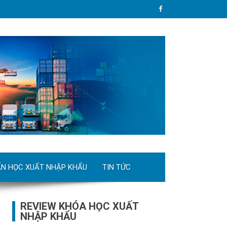
ẤN HỌC XUẤT NHẬP KHẨU
TIN TỨC
REVIEW KHÓA HỌC XUẤT
NHẬP KHẨU