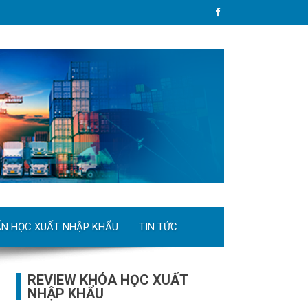
ẤN HỌC XUẤT NHẬP KHẨU
TIN TỨC
REVIEW KHÓA HỌC XUẤT
NHẬP KHẨU