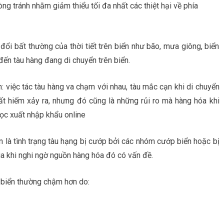
òng tránh nhằm giảm thiểu tối đa nhất các thiệt hại về phía
y đổi bất thường của thời tiết trên biển như bão, mưa giông, biển
ến tàu hàng đang di chuyển trên biển.
ển: việc tác tàu hàng va chạm với nhau, tàu mắc cạn khi di chuyển
ất hiếm xảy ra, nhưng đó cũng là những rủi ro mà hàng hóa khi
ọc xuất nhập khẩu online
n là tình trạng tàu hạng bị cướp bởi các nhóm cướp biển hoặc bị
ia khi nghi ngờ nguồn hàng hóa đó có vấn đề.
 biển thường chậm hơn do: