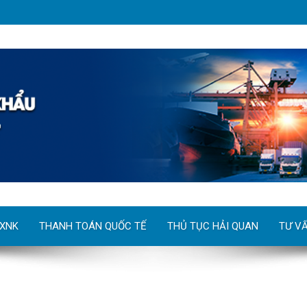
 XNK
THANH TOÁN QUỐC TẾ
THỦ TỤC HẢI QUAN
TƯ V