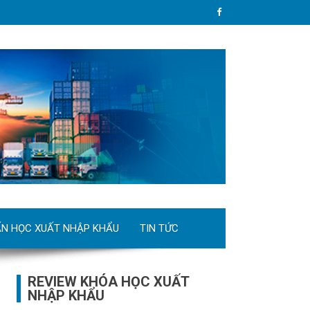
ẤN HỌC XUẤT NHẬP KHẨU
TIN TỨC
REVIEW KHÓA HỌC XUẤT
NHẬP KHẨU