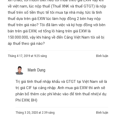
xin chào, tôi muốn biết nếu tôi mua theo giá EXW vậy khi
về việt nam, lúc nộp thuế (Thuế XNK và thuế GTGT) là nộp
thuế trên số tiền thực tế tôi mua tại nhà máy, tức là tình
thuế dựa trên giá EXW lúc làm hợp đồng 2 bên hay nộp
thuế trên giá nào? Tôi đã làm việc và ký hợp đồng với bên
bán trên giá EXW, vd tổng lô hàng trên giá EXW là
150.000.000, vậy khi hàng về đến Cảng Việt Nam tôi sẽ bị
áp thuế theo giá nào?
Tháng 4 17, 2019 at 9:25 sáng
Bình luận
Manh Dung
Trị giá tính thuế nhập khẩu và GTGT tại Việt Nam sẽ là
trị giá CIF tại cảng nhập. Anh mua giá EXW thì anh sẽ
phân bổ thêm các phí khác vào để tính thuế nhé(ví dụ:
Phí EXW, BH)
Tháng 3 20, 2020 at 2:39 sáng
Bình luận